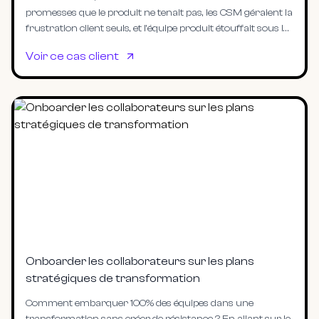
promesses que le produit ne tenait pas, les CSM géraient la
frustration client seuls, et l'équipe produit étouffait sous les
demandes contradictoires — climat interne explosif,
Voir ce cas client
turnover élevé. En créant des rituels de synchronisation
cross-fonctionnels, en intégrant les CSM dans la
priorisation produit, et en imposant une validation produit
avant toute promesse commerciale, l'entreprise a
transformé trois silos en guerre en une chaîne de valeur
alignée : turnover stabilisé, discours client cohérent, et
équipe produit enfin valorisée comme pilier stratégique.
Onboarder les collaborateurs sur les plans
stratégiques de transformation
Comment embarquer 100% des équipes dans une