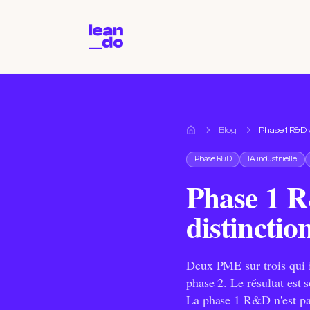
Blog
Phase 1 R&D v
Accueil
Phase R&D
IA industrielle
Phase 1 R&
distinctio
Deux PME sur trois qui in
phase 2. Le résultat est 
La phase 1 R&D n'est pas