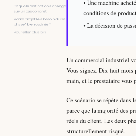
• Une machine acheté
Ce que la distinction a changé
conditions de product
sur un cas concret
Votre projet IA a besoin d'une
• La décision de pass
phase 1 bien cadrée ?
Pour aller plus loin
Un commercial industriel vou
Vous signez. Dix-huit mois p
main, et le prestataire vous
Ce scénario se répète dans l
parce que la majorité des pre
réels du client. Les deux ph
structurellement risqué.