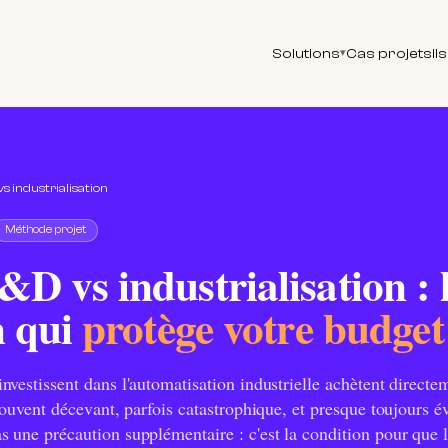
Solutions
Cas projets
Il
▾
s industrialisation
Méthode projet
D vs industrialisation : 
n qui
protège votre budget
vestissent dans l'automatisation industrielle achètent directe
souvent décevant, parfois catastrophique, et presque toujours év
 une précaution supplémentaire : c'est la condition pour que 