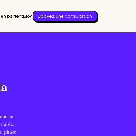
s en parlent
Blog
Bookez une consultation
la
ment la
itable.
la phase