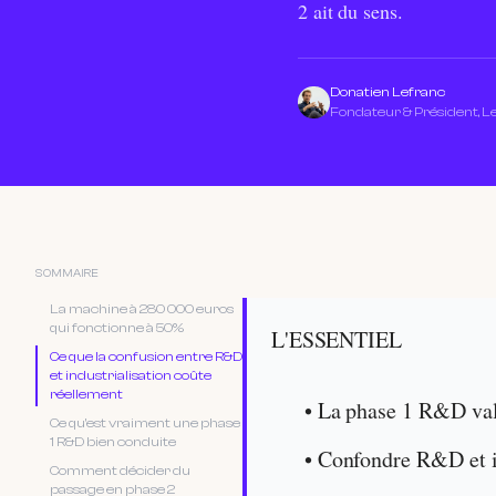
2 ait du sens.
Donatien Lefranc
Fondateur & Président, 
SOMMAIRE
La machine à 280 000 euros
qui fonctionne à 50%
L'ESSENTIEL
Ce que la confusion entre R&D
et industrialisation coûte
réellement
• La phase 1 R&D vali
Ce qu'est vraiment une phase
1 R&D bien conduite
• Confondre R&D et in
Comment décider du
passage en phase 2