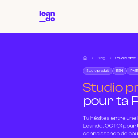
Blog
Studio produ
Accueil
Studio produit
ESN
PME
Studio p
pour ta 
Tu hésites entre une 
Leando, OCTO) pour to
connaissance de cau