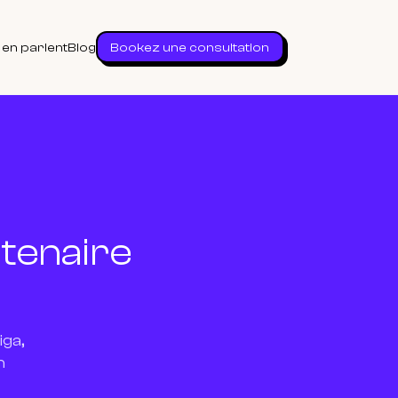
s en parlent
Blog
Bookez une consultation
rtenaire
iga,
n