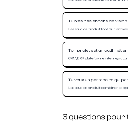
Tu n'as pas encore de vision 
Les studios produit font du discovery 
Ton projet est un outil méti
CRM, ERP, plateforme interne, automa
Tu veux un partenaire qui pen
Les studios produit combinent appro
3 questions pour