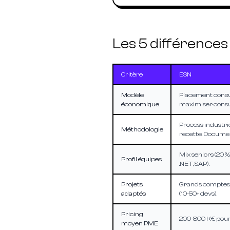
Les 5 différences
Critère
ESN
Modèle
Placement consul
économique
maximiser consul
Process industrie
Méthodologie
recette. Documen
Mix seniors (20 %)
Profil équipes
.NET, SAP).
Projets
Grands comptes 
adaptés
(10-50+ devs).
Pricing
200-800 K€ pour 
moyen PME