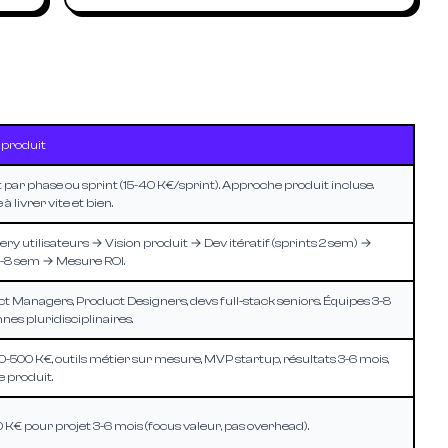
 produit
t par phase ou sprint (15-40 K€/sprint). Approche produit incluse.
à livrer vite et bien.
ery utilisateurs → Vision produit → Dev itératif (sprints 2 sem) →
8 sem → Mesure ROI.
t Managers, Product Designers, devs full-stack seniors. Équipes 3-8
nes pluridisciplinaires.
-500 K€, outils métier sur mesure, MVP startup, résultats 3-6 mois,
e produit.
 K€ pour projet 3-6 mois (focus valeur, pas overhead).