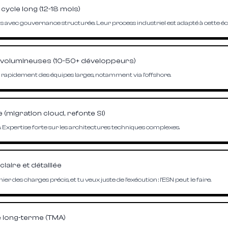
cycle long (12-18 mois)
ts avec gouvernance structurée. Leur process industriel est adapté à cette éc
 volumineuses (10-50+ développeurs)
r rapidement des équipes larges, notamment via l'offshore.
 (migration cloud, refonte SI)
. Expertise forte sur les architectures techniques complexes.
laire et détaillée
ier des charges précis, et tu veux juste de l'exécution : l'ESN peut le faire.
 long-terme (TMA)