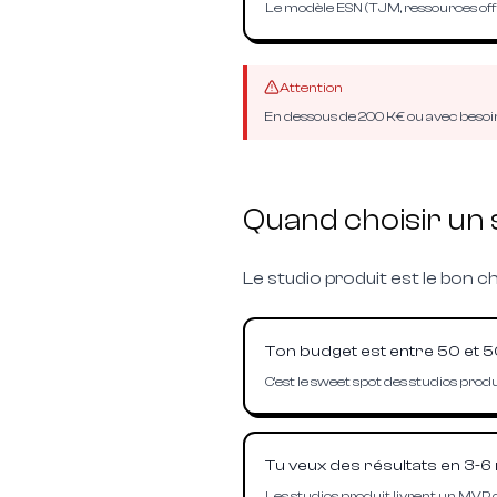
Le modèle ESN (TJM, ressources off
Attention
En dessous de 200 K€ ou avec besoin 
Quand choisir un 
Le studio produit est le bon c
Ton budget est entre 50 et 
C'est le sweet spot des studios prod
Tu veux des résultats en 3-6 
Les studios produit livrent un MVP d