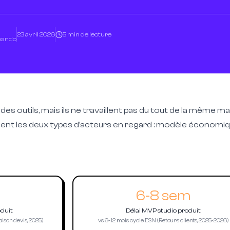
23 avril 2026
5 min de lecture
Leando
s outils, mais ils ne travaillent pas du tout de la même ma
t les deux types d'acteurs en regard : modèle économique,
6-8 sem
oduit
Délai MVP studio produit
ison devis, 2025)
vs 6-12 mois cycle ESN (Retours clients, 2025-2026)