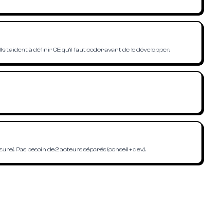
ls t'aident à définir CE qu'il faut coder avant de le développer.
). Pas besoin de 2 acteurs séparés (conseil + dev).