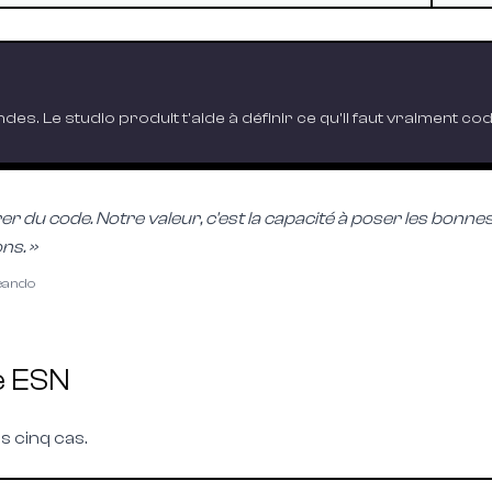
ndes.
Le studio produit t'aide à définir ce qu'il faut vraiment c
rer du code. Notre valeur, c'est la capacité à poser les bonn
ns. »
Leando
e ESN
s cinq cas.