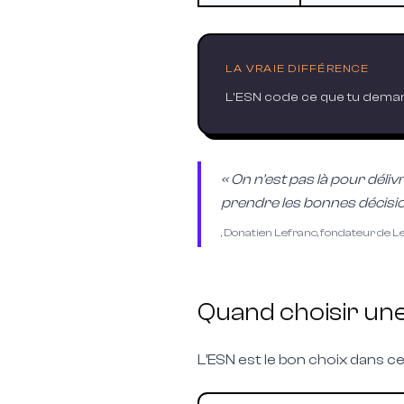
LA VRAIE DIFFÉRENCE
L'ESN code ce que tu dema
« On n'est pas là pour déliv
prendre les bonnes décisio
, Donatien Lefranc, fondateur de 
Quand choisir un
L'ESN est le bon choix dans ce