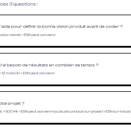
 ces 3 questions :
d'aide pour définir la bonne vision produit avant de coder ?
vision claire) = ESN peut convenir.
J'ai besoin de résultats en combien de temps ?
 > 12 mois OK = ESN peut convenir.
tal projet ?
. > 500 K€ = ESN peut convenir (ou studio produit sur phase 1 + ESN sur industr