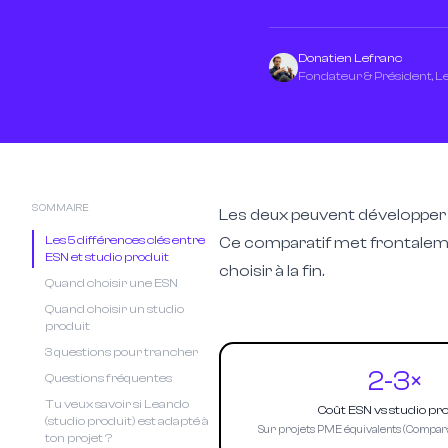
Donatien Lefranc
Fondateur & Président, 
SOMMAIRE
Les deux peuvent développer de
Les 5 différences clés entre
Ce comparatif met frontalemen
ESN et studio produit
choisir à la fin.
Quand choisir une ESN
Quand choisir un studio
produit
3 questions pour trancher
2-3×
Questions fréquentes
Tu veux savoir si Leando
Coût ESN vs studio pr
(studio produit) est adapté à
Sur projets PME équivalents (Compara
ton projet ?