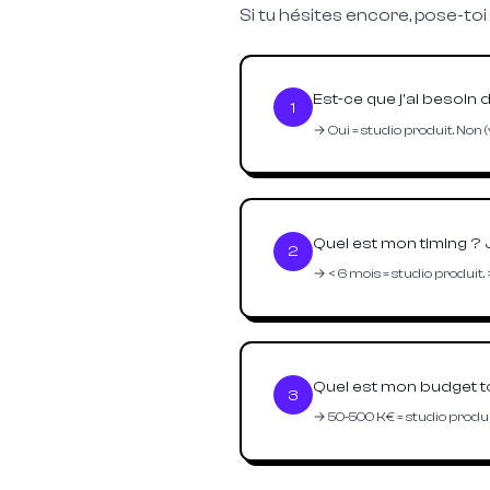
Si tu hésites encore, pose-toi
Est-ce que j'ai besoin 
1
→
Oui = studio produit. Non (
Quel est mon timing ? 
2
→
< 6 mois = studio produit.
Quel est mon budget to
3
→
50-500 K€ = studio produit