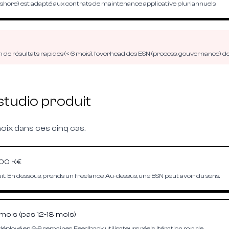
shore) est adapté aux contrats de maintenance applicative pluriannuels.
de résultats rapides (
<
6 mois), l'overhead des ESN (process, gouvernance) 
studio produit
hoix dans ces cinq cas.
500 K€
uit. En dessous, prends un freelance. Au-dessus, une ESN peut avoir du sens.
mois (pas 12-18 mois)
éployé en 6-8 semaines. Feedback utilisateurs réels. Itération rapide.