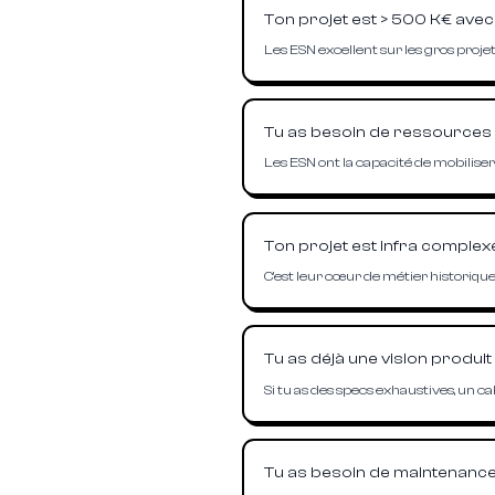
Ton projet est > 500 K€ avec 
Les ESN excellent sur les gros proje
Tu as besoin de ressources
Les ESN ont la capacité de mobilise
Ton projet est infra complexe
C'est leur cœur de métier historique
Tu as déjà une vision produit c
Si tu as des specs exhaustives, un cah
Tu as besoin de maintenance