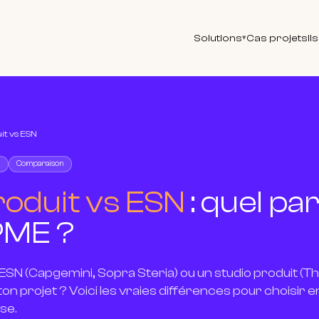
Solutions
Cas projets
Il
▾
it vs ESN
Comparaison
roduit vs ESN
: quel pa
PME ?
ESN (Capgemini, Sopra Steria) ou un studio produit (Th
n projet ? Voici les vraies différences pour choisir e
se.