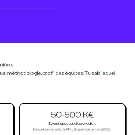
nière.
 méthodologie, profil des équipes. Tu sais lequel
50-500 K€
Sweet spot studios produit
Budget projet adapté PME (Expertise terrain, 2026)