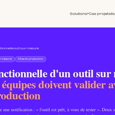
Solutions
Cas projets
Il
▾
tionnelle outil sur mesure
ur mesure
Mise en production
nctionnelle d'un outil sur
 équipes doivent valider a
roduction
e une notification : « l'outil est prêt, à vous de tester ». Deux