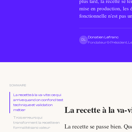
plus tard, la recette se
mise en production, les é
fonctionnelle n'est pas un
Donatien Lefranc
DL
Fondateur & Président, 
SOMMAIRE
La recette à la va-vite : ce qui
arrive quand on confond test
technique et validation
La recette à la va-
métier
Trois erreurs qui
transforment la recette en
La recette se passe bien. Qu
formalité sans valeur