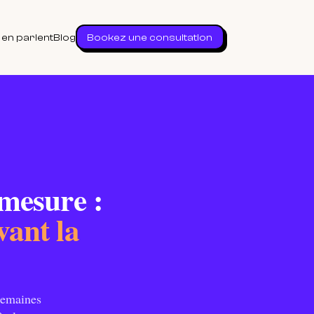
s en parlent
Blog
Bookez une consultation
 mesure :
vant la
 semaines