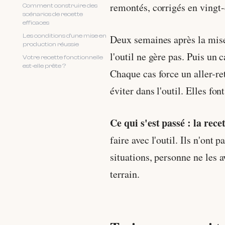
remontés, corrigés en vingt-
Comment construire des
scénarios de recette
efficaces
Les conditions d'une mise en
Deux semaines après la mise
production réussie
l'outil ne gère pas. Puis un 
Votre recette fonctionnelle
est-elle prête ?
Chaque cas force un aller-re
éviter dans l'outil. Elles fo
Ce qui s'est passé : la rece
faire avec l'outil. Ils n'ont
situations, personne ne les a
terrain.