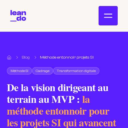
Blog
Méthode entonnoir projets SI
Accueil
Méthode SI
Cadrage
Transformation digitale
De la vision dirigeant au
terrain au MVP :
la
méthode entonnoir pour
les projets SI qui avancent