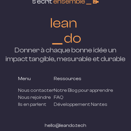
s'écrit
ensemble＿📝
lean
＿do
Donner à chaque bonne idée un
impact tangible, mesurable et
durable
Menu
Ressources
Nous contacter
Notre Blog pour apprendre
Nous rejoindre
FAQ
Ils en parlent
Développement Nantes
hello@leando.tech