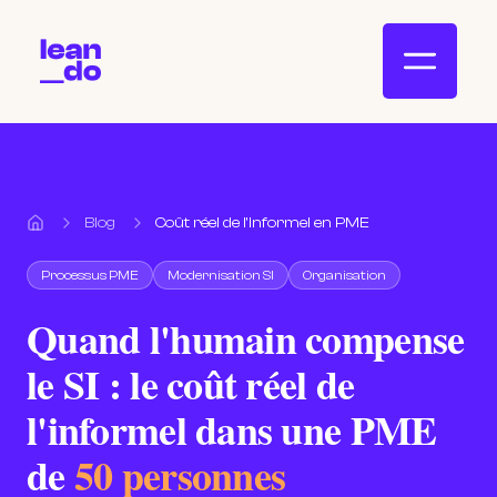
Blog
Coût réel de l'informel en PME
Accueil
Processus PME
Modernisation SI
Organisation
Quand l'humain compense
le SI : le coût réel de
l'informel dans une PME
de
50 personnes