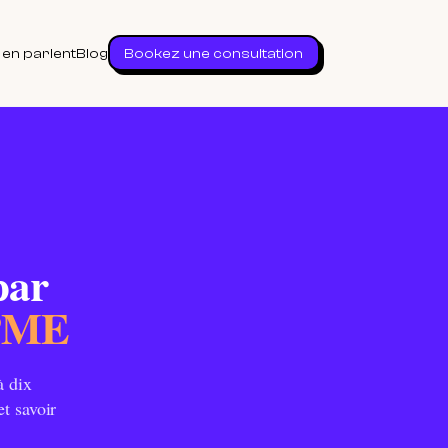
s en parlent
Blog
Bookez une consultation
par
 PME
à dix
et savoir