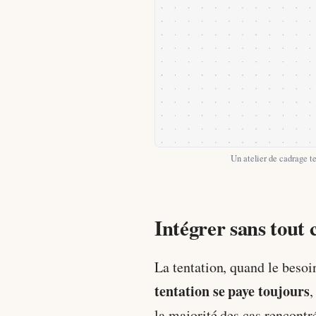
Un atelier de cadrage te
Intégrer sans tout c
La tentation, quand le besoi
tentation se paye toujours
,
la majorité des cas rencontr