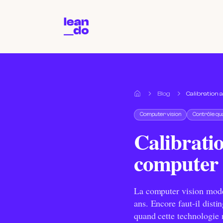
Blog
Calibration
Accueil
Computer vision
Contrôle qua
Calibratio
computer 
La computer vision moder
ans. Encore faut-il distin
quand cette technologie 