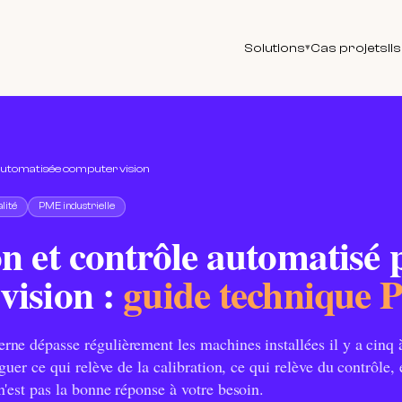
Solutions
Cas projets
Il
▾
 automatisée computer vision
lité
PME industrielle
n et contrôle automatisé 
vision :
guide technique
ne dépasse régulièrement les machines installées il y a cinq 
guer ce qui relève de la calibration, ce qui relève du contrôle, 
n'est pas la bonne réponse à votre besoin.