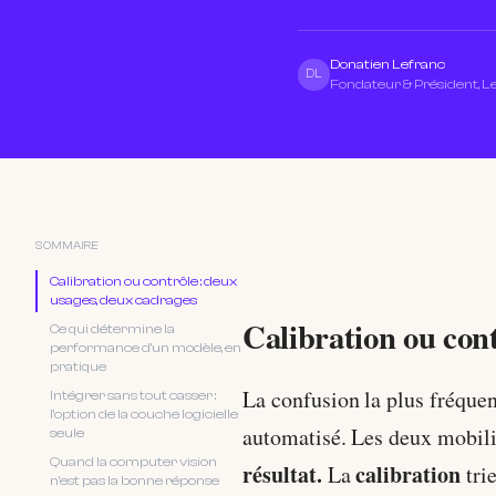
Donatien Lefranc
DL
Fondateur & Président, 
SOMMAIRE
Calibration ou contrôle : deux
usages, deux cadrages
Calibration ou con
Ce qui détermine la
performance d'un modèle, en
pratique
La confusion la plus fréquent
Intégrer sans tout casser :
l'option de la couche logicielle
automatisé. Les deux mobil
seule
Quand la computer vision
résultat.
calibration
La
trie
n'est pas la bonne réponse