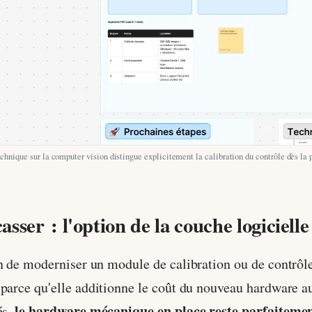
chnique sur la computer vision distingue explicitement la calibration du contrôle dès la p
asser : l'option de la couche logicielle
n de moderniser un module de calibration ou de contrôle
 parce qu'elle additionne le coût du nouveau hardware a
le hardware mécanique en place reste parfaitement
és,