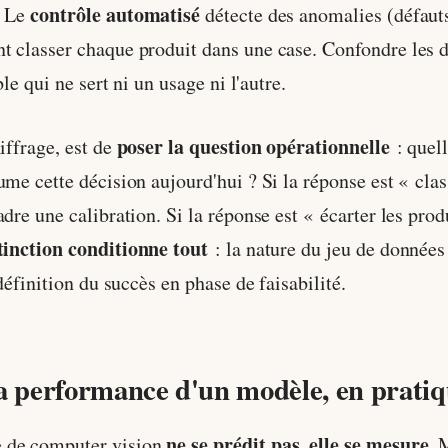
contrôle automatisé
. Le
détecte des anomalies (défauts
t classer chaque produit dans une case. Confondre les d
ble qui ne sert ni un usage ni l'autre.
poser la question opérationnelle
iffrage, est de
: quell
ume cette décision aujourd'hui ? Si la réponse est « clas
dre une calibration. Si la réponse est « écarter les prod
tinction conditionne tout
: la nature du jeu de données 
 définition du succès en phase de faisabilité.
a performance d'un modèle, en prati
ne se prédit pas, elle se mesure.
 de computer vision
M