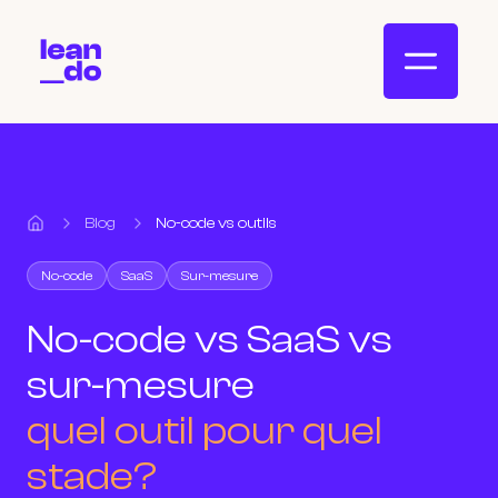
Blog
No-code vs outils
Accueil
No-code
SaaS
Sur-mesure
No-code vs SaaS vs
sur-mesure
quel outil pour quel
stade?